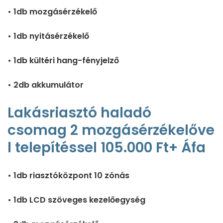
• 1db mozgásérzékelő
• 1db nyitásérzékelő
• 1db kültéri hang-fényjelző
• 2db akkumulátor
Lakásriasztó haladó
csomag 2 mozgásérzékelőve
l telepítéssel 105.000 Ft+ Áfa
• 1db riasztóközpont 10 zónás
• 1db LCD szöveges kezelőegység