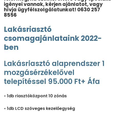
igényei vannak,
kérjen ajánlatot, vagy
hívja ügyfélszolgálatunkat!
0630 257
8556
Lakásriasztó
csomagajánlataink 2022-
ben
Lakásriasztó alaprendszer 1
mozgásérzékelővel
telepítéssel 95.000 Ft+ Áfa
• 1db riasztóközpont 10 zónás
• 1db LCD szöveges kezelőegység