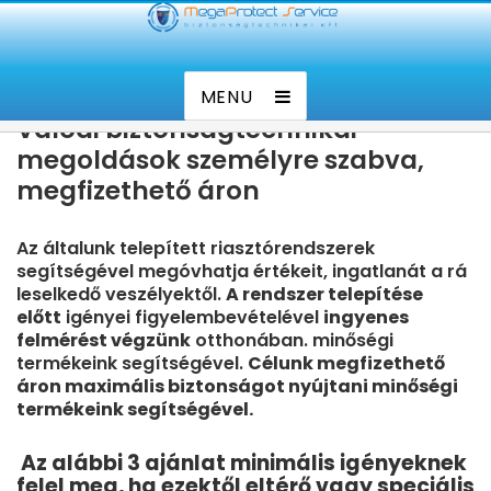
Kamerás lakásriasztó rendszerek
Kamera rendszer. Riasztó rendszer tervezés, telepítés,
tervezése, telepítése, megbízható
Távfelügyelet
távfelügyelet
MENU
Valódi biztonságtechnikai
megoldások személyre szabva,
megfizethető áron
Az általunk telepített riasztórendszerek
segítségével megóvhatja értékeit, ingatlanát a rá
leselkedő veszélyektől.
A rendszer telepítése
előtt
igényei figyelembevételével
ingyenes
felmérést végzünk
otthonában. minőségi
termékeink segítségével.
Célunk megfizethető
áron maximális biztonságot nyújtani minőségi
termékeink segítségével.
Az alábbi 3 ajánlat minimális igényeknek
felel meg, ha ezektől eltérő vagy speciális