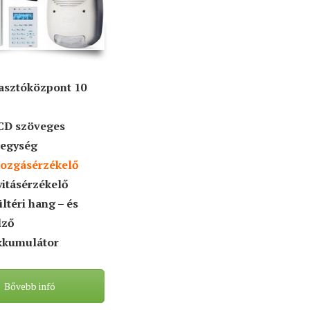
iasztóközpont 10
CD szöveges
őegység
mozgásérzékelő
yitásérzékelő
ültéri hang – és
lző
kkumulátor
Bővebb infó