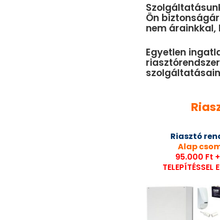
Szolgáltatásun
Ön biztonságár
nem árainkkal, 
Egyetlen ingatl
riasztórendszer
szolgáltatásain
Rias
Riasztó ren
Alap cso
95.000 Ft 
TELEPÍTÉSSEL 