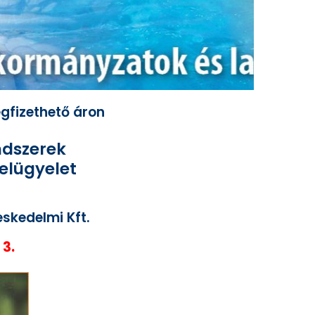
gfizethető áron
ndszerek
felügyelet
skedelmi Kft.
 3.