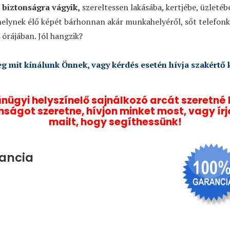
 biztonságra vágyik,
szereltessen lakásába, kertjébe, üzletéb
elynek élő képét bárhonnan akár munkahelyéről, sőt telefonké
órájában. Jól hangzik?
g mit kínálunk Önnek, vagy kérdés esetén hívja szakértő 
nügyi helyszínelő sajnálkozó arcát szeretné 
nságot szeretne, hívjon minket most, vagy ír
mailt, hogy segíthessünk!
ancia