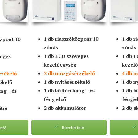
1 db riasztóközpont 10
1 db r
özpont 10
zónás
zónás
1 db LCD szöveges
1 db L
veges
kezelőegység
kezel
2 db mozgásérzékelő
4 db 
rzékelő
1 db nyitásérzékelő
1 db n
zékelő
1 db kültéri hang – és
1 db k
ang – és
fényjelző
fényje
2 db akkumulátor
2 db a
átor
Bővebb infó
infó