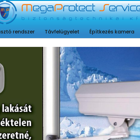
elet
asztó rendszer
Távfelügyelet
Építkezés kamera