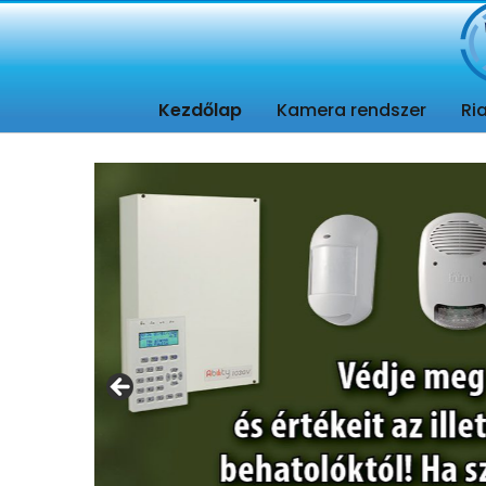
Kamera rendszer. Riasztó rendszer tervezés, telepítés, Távfelügy
Kezdőlap
Kamera rendszer
Ri