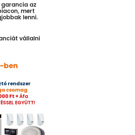
 garancia az
piacon, mert
jobbak lenni.
nciát vállalni
2-ben
ztó rendszer
ga csomag
000 Ft +
Áfa
TÉSSEL EGYÜTT!