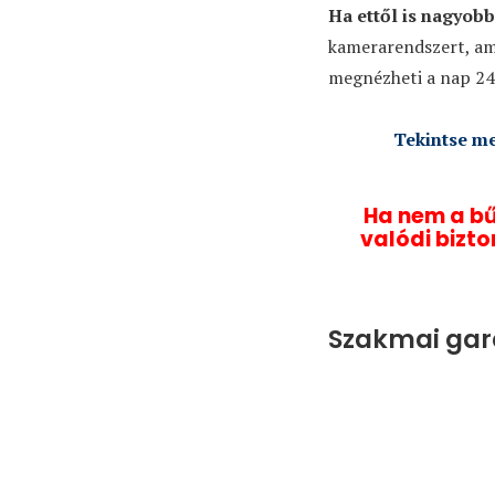
Ha ettől is nagyobb
kamerarendszert, am
megnézheti a nap 24 
Tekintse me
Ha nem a bű
valódi bizto
Szakmai gar