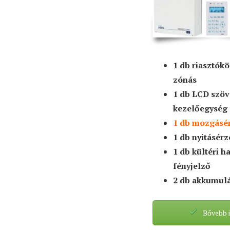
1 db riasztók
zónás
1 db LCD szö
kezelőegység
1 db mozgásé
1 db nyitásér
1 db kültéri h
fényjelző
2 db akkumul
Bővebb 