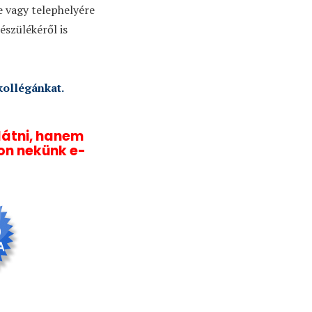
e vagy telephelyére
szülékéről is
kollégánkat.
látni, hanem
jon nekünk e-