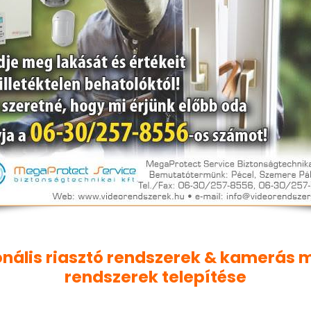
onális riasztó rendszerek & kamerás 
rendszerek telepítése