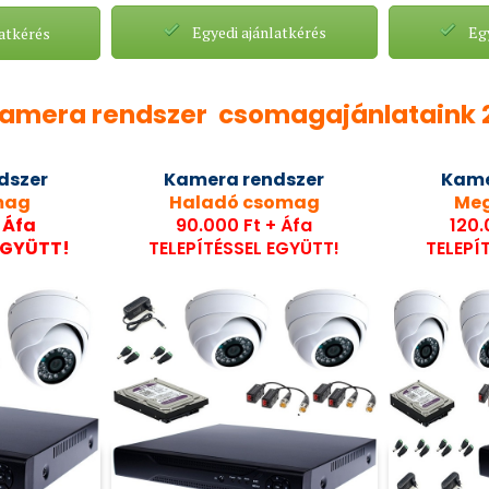
Egyedi ajánlatkérés
Egy
atkérés
Kamera rendszer csomagajánlataink 
dszer
Kamera
rendszer
Kam
mag
Haladó csomag
Me
 Áfa
90.000 Ft + Áfa
120.
EGYÜTT!
TELEPÍTÉSSEL EGYÜTT!
TELEPÍ