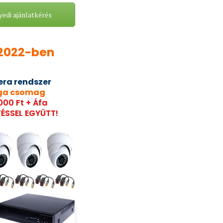
edi ajánlatkérés
2022-ben
era
rendszer
ga csomag
000 Ft + Áfa
TÉSSEL EGYÜTT!