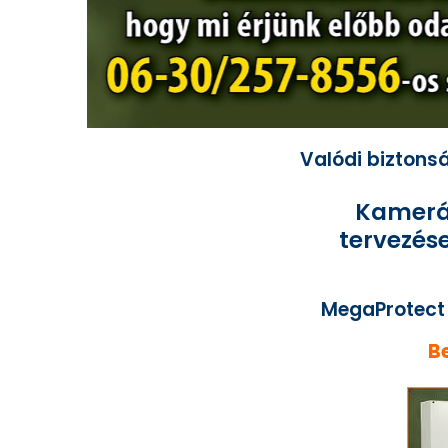
Valódi biztons
Kamerás
tervezése
MegaProtect 
B