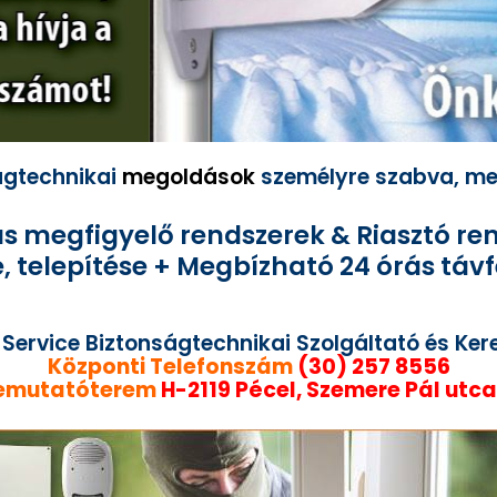
ágtechnikai
megoldások
személyre szabva, me
 megfigyelő rendszerek & Riasztó re
, telepítése + Megbízható 24 órás táv
Service Biztonságtechnikai Szolgáltató és Kere
Központi Telefonszám
(30) 257 8556
emutatóterem
H-2119 Pécel, Szemere Pál utca