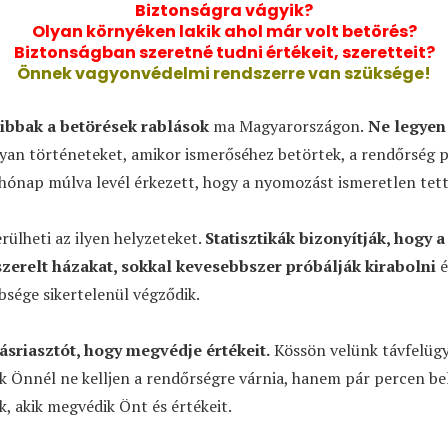
Biztonságra vágyik?
Olyan környéken lakik ahol már volt betörés?
Biztonságban szeretné tudni értékeit, szeretteit?
Önnek vagyonvédelmi rendszerre van szüksége!
ibbak a betörések rablások
ma Magyarországon.
Ne legyen 
lyan történeteket, amikor ismerőséhez betörtek, a rendőrség 
hónap múlva levél érkezett, hogy a nyomozást ismeretlen tet
erülheti az ilyen helyzeteket.
Statisztikák bizonyítják, hogy 
szerelt házakat, sokkal kevesebbszer próbálják kirabolni
é
bsége sikertelenül végződik.
ásriasztót, hogy megvédje értékeit.
Kössön velünk távfelügy
k Önnél ne kelljen a rendőrségre várnia, hanem pár percen bel
k, akik megvédik Önt és értékeit.