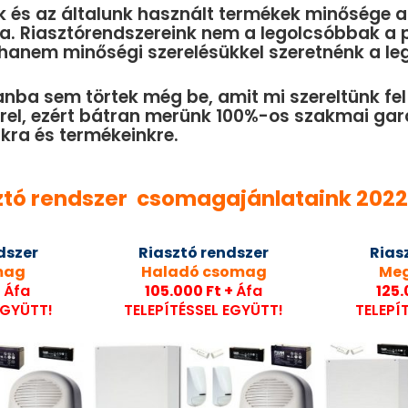
k és az általunk használt termékek minősége a
a. Riasztórendszereink nem a legolcsóbbak a 
hanem minőségi szerelésükkel szeretnénk a leg
anba sem törtek még be, amit mi szereltünk fel
rel, ezért bátran merünk 100%-os szakmai gara
kra és termékeinkre.
ztó rendszer csomagajánlataink 202
dszer
Riasztó rendszer
Rias
mag
Haladó csomag
Me
+
Áfa
105.000 Ft +
Áfa
125.
EGYÜTT!
TELEPÍTÉSSEL EGYÜTT!
TELEPÍ