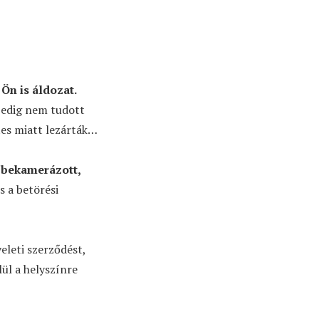
Ön is áldozat.
pedig nem tudott
tes miatt lezárták…
a bekamerázott,
s a betörési
eleti szerződést,
ül a helyszínre