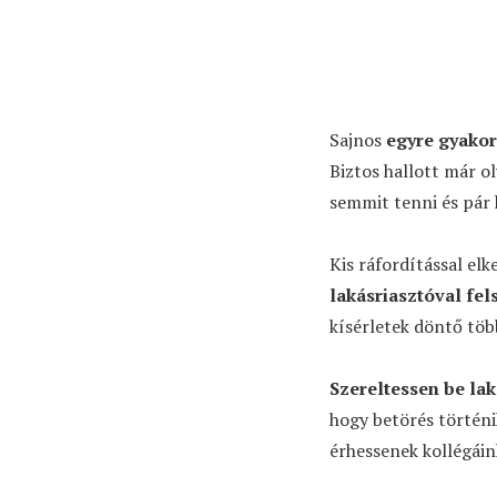
Sajnos
egyre gyakor
Biztos hallott már o
semmit tenni és pár 
Kis ráfordítással elk
lakásriasztóval fel
kísérletek döntő töb
Szereltessen be lak
hogy betörés történi
érhessenek kollégáin