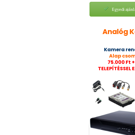
Egyedi ajánl
Analóg 
Kamera ren
Alap cso
75.000 Ft +
TELEPÍTÉSSEL 