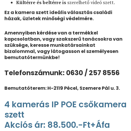
Kültérre és beltérre is
szerelhető videó szett.
Ez a kamera szett ideális választás családi
házak, üzletek minőségi védelmére.
Amennyiben kérdése van a termékkel
kapcsolatban, vagy szakszerű tanácsokra van
szüksége, keresse munkatársainkat
bizalommal, vagy látogasson el személyesen
bemutatótermünkbe!
Telefonszámunk: 0630 / 257 8556
Bemutatóterem: H-2119 Pécel, Szemere Pál u. 3.
4 kamerás IP POE csőkamera
szett
Akciós ár: 88.500.-Ft+Áfa