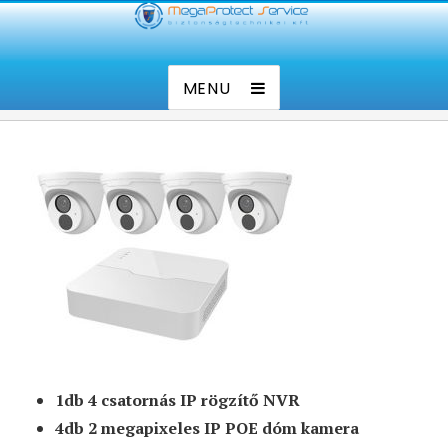
4 kamerás IP dóm kamera
Kamera rendszer. Riasztó rendszer tervezés, telepítés,
szett
Távfelügyelet
MENU
Akciós ár: 98.500.-Ft+Áfa
1db 4 csatornás IP rögzítő NVR
4db 2 megapixeles IP POE dóm kamera