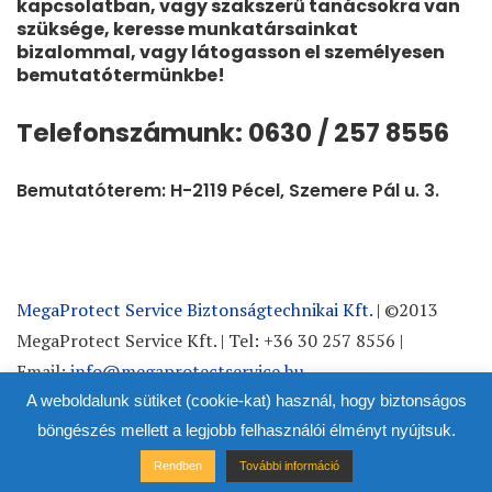
kapcsolatban, vagy szakszerű tanácsokra van
szüksége, keresse munkatársainkat
bizalommal, vagy látogasson el személyesen
bemutatótermünkbe!
Telefonszámunk: 0630 / 257 8556
Bemutatóterem: H-2119 Pécel, Szemere Pál u. 3.
MegaProtect Service Biztonságtechnikai Kft.
| ©2013
MegaProtect Service Kft. | Tel: +36 30 257 8556 |
Email:
info@megaprotectservice.hu
A weboldalunk sütiket (cookie-kat) használ, hogy biztonságos
böngészés mellett a legjobb felhasználói élményt nyújtsuk.
Rendben
További információ