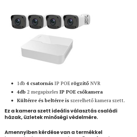
1db
4 csatornás
IP POE
rögzítő
NVR
4db
2 megapixeles
IP POE csőkamera
Kültérre és beltérre is
szerelhető kamera szett.
Ez a kamera szett ideális választás családi
házak, üzletek minőségi védelmére.
Amennyiben kérdése van a termékkel