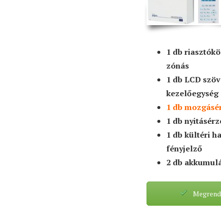
1 db riasztók
zónás
1 db LCD szö
kezelőegység
1 db mozgásé
1 db nyitásér
1 db kültéri h
fényjelző
2 db akkumul
Megrend