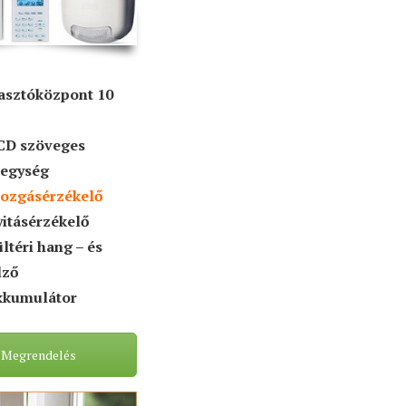
iasztóközpont 10
CD szöveges
őegység
mozgásérzékelő
yitásérzékelő
ültéri hang – és
lző
kkumulátor
Megrendelés