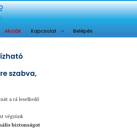
Akciók
Kapcsolat
Belépés
bízható
re szabva,
nát a rá leselkedő
ést végzünk
ális biztonságot