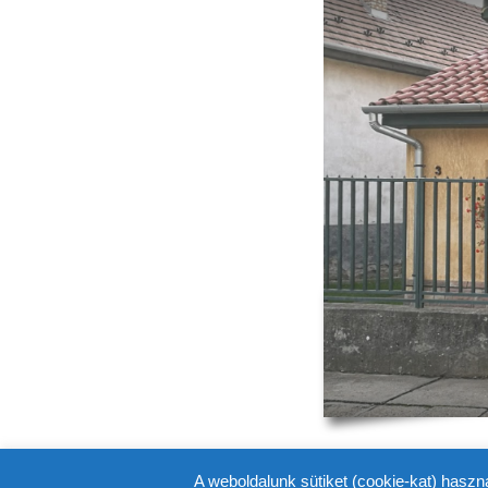
A weboldalunk sütiket (cookie-kat) haszn