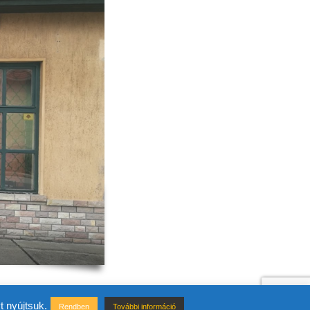
t nyújtsuk.
Rendben
További információ