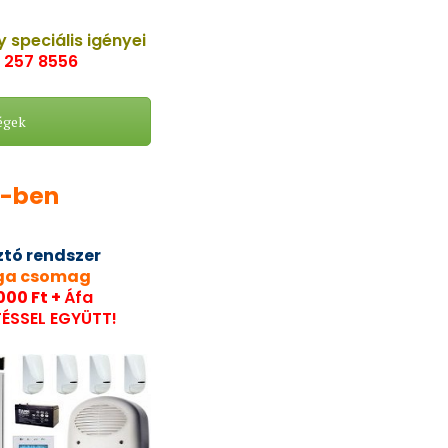
y speciális igényei
 257 8556
égek
2-ben
ztó rendszer
ga csomag
000 Ft +
Áfa
TÉSSEL EGYÜTT!