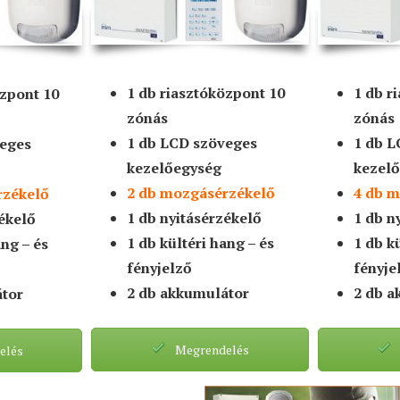
1 db riasztóközpont 10
1 db r
özpont 10
zónás
zónás
1 db LCD szöveges
1 db L
veges
kezelőegység
kezel
2 db mozgásérzékelő
4 db 
rzékelő
1 db nyitásérzékelő
1 db n
zékelő
1 db kültéri hang – és
1 db k
ang – és
fényjelző
fényje
2 db akkumulátor
2 db a
átor
Megrendelés
elés