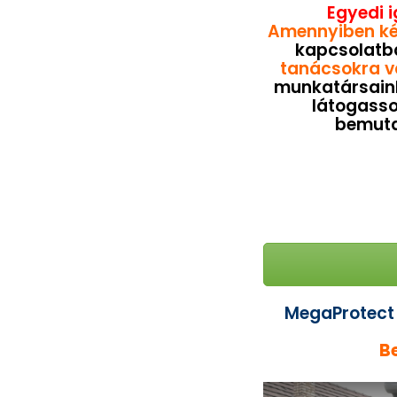
Egyedi 
Amennyiben ké
kapcsolatb
tanácsokra v
munkatársain
látogasso
bemuta
MegaProtect 
B