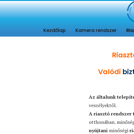
Kamera rendszer. Riasztó rendszer tervezés, telepítés, Távfelügy
Kezdőlap
Kamera rendszer
Ria
Riaszt
Valódi
biz
Az általunk telepít
veszélyektől.
A riasztó rendszer 
otthonában. minőség
nyújtani
minőségi
r