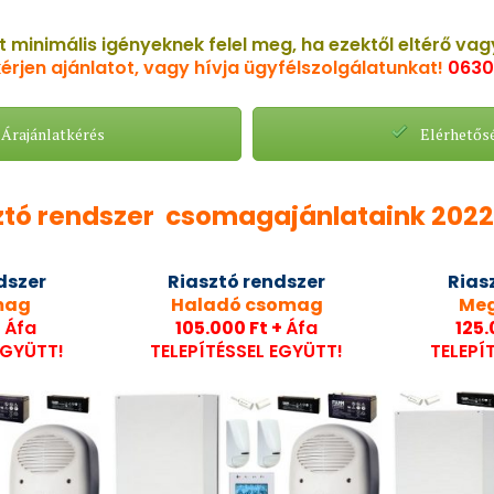
t minimális igényeknek felel meg, ha ezektől eltérő vag
érjen ajánlatot, vagy hívja ügyfélszolgálatunkat!
0630
Árajánlatkérés
Elérhetős
ztó rendszer csomagajánlataink 202
dszer
Riasztó rendszer
Rias
mag
Haladó csomag
Me
+
Áfa
105.000 Ft +
Áfa
125.
EGYÜTT!
TELEPÍTÉSSEL EGYÜTT!
TELEPÍ