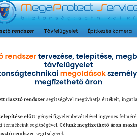
elet
sztó rendszer
Távfelügyelet
Építkezés kamera
ó rendszer
tervezése, telepítése, meg
távfelügyelet
tonságtechnikai
megoldások
személy
megfizethető áron
ett riasztó rendszer
segítségével megóvhatja értékeit, ingatla
telepítése előtt
igényei figyelembevételével ingyenes felmér
i termékeink segítségével.
Célunk
megfizethető áron maxim
iasztó rendszer
segítségével.