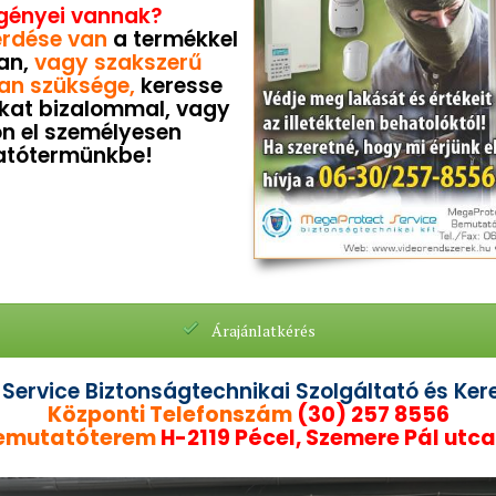
igényei vannak?
rdése van
a termékkel
an,
vagy
szakszerű
an szüksége
,
keresse
kat bizalommal, vagy
n el személyesen
tótermünkbe!
Árajánlatkérés
Service Biztonságtechnikai Szolgáltató és Kere
Központi Telefonszám
(30) 257 8556
emutatóterem
H-2119 Pécel, Szemere Pál utca